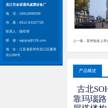
吴江市金诺通风减震设备厂
电 话：18913098299
传 真：0512-63167728
联系人：陆经理
邮 箱：wjjnjzq@126.com
上一条：
苏州知名上市
地 址：江苏省苏州市吴江区夏蓉
街1288号
产品概述
古北S
靠玛瑙路