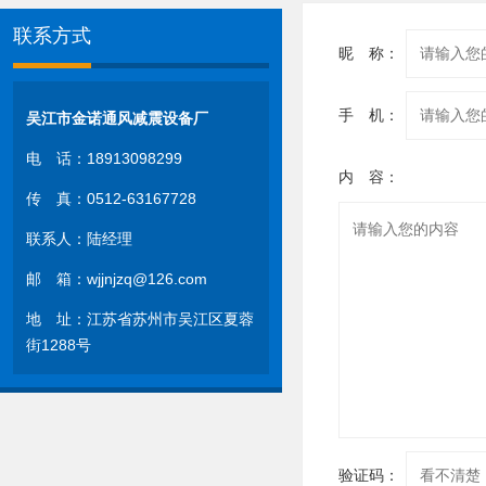
联系方式
昵 称：
手 机：
吴江市金诺通风减震设备厂
电 话：18913098299
内 容：
传 真：0512-63167728
联系人：陆经理
邮 箱：wjjnjzq@126.com
地 址：江苏省苏州市吴江区夏蓉
街1288号
验证码：