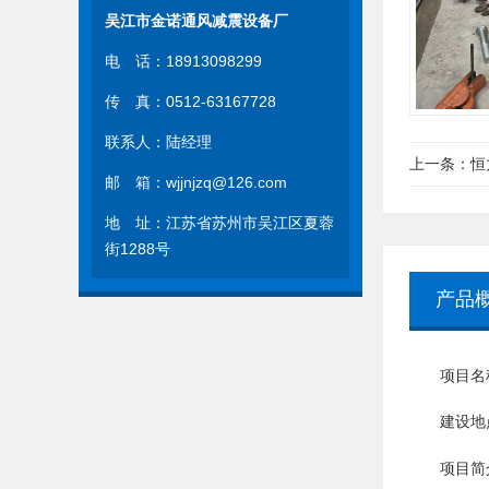
吴江市金诺通风减震设备厂
电 话：18913098299
传 真：0512-63167728
联系人：陆经理
上一条：
恒
邮 箱：wjjnjzq@126.com
地 址：江苏省苏州市吴江区夏蓉
街1288号
产品
项目名
建设地
项目简