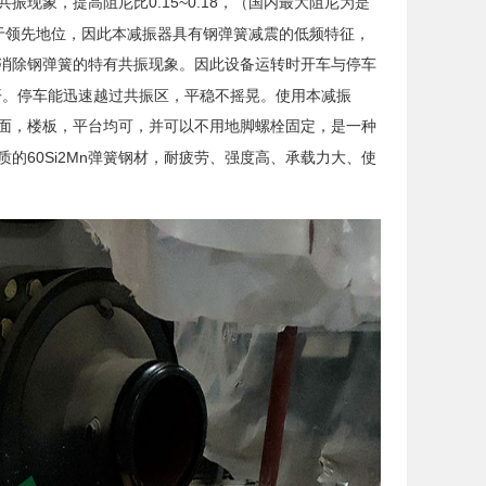
0.15~0.18
共振现象，提高阻尼比
，（国内最大阻尼为是
于领先地位，因此本
减振器
具有钢弹簧减震的低频特征，
消除钢弹簧的特有共振现象。因此设备运转时开车与停车
开。停车能迅速越过共振区，平稳不摇晃。使用本
减振
面，楼板，平台均可，并可以不用地脚螺栓固定，是一种
60Si2Mn
质的
弹簧钢材，耐疲劳、强度高、承载力大、使