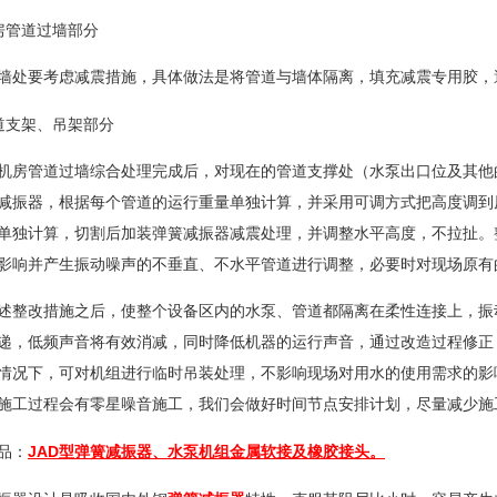
房管道过墙部分
墙处要考虑减震措施，具体做法是将管道与墙体隔离，填充减震专用胶，
道支架、吊架部分
机房管道过墙综合处理完成后，对现在的管道支撑处（水泵出口位及其他
减振器，根据每个管道的运行重量单独计算，并采用可调方式把高度调到
单独计算，切割后加装弹簧减振器减震处理，并调整水平高度，不拉扯。
影响并产生振动噪声的不垂直、不水平管道进行调整，必要时对现场原有
述整改措施之后，使整个设备区内的水泵、管道都隔离在柔性连接上，振
递，低频声音将有效消减，同时降低机器的运行声音，通过改造过程修正
情况下，可对机组进行临时吊装处理，不影响现场对用水的使用需求的影
施工过程会有零星噪音施工，我们会做好时间节点安排计划，尽量减少施
JAD
品：
型
弹簧减
振
器
、水泵机组金属软接及橡胶接头。