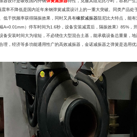
振器
设计是吸收国内外钢
弹簧
减振器
特性，克服其阻尼比小时，容易产生
隔震率不降低是国内近年来钢弹簧减震设计上的一重大突破。同类产品处
、低干扰频率获得隔振效果，同时又具有
橡胶
减振器
阻尼比大特点，能有
A=0.01mm
1.6
85%
幅
）停车时间为
秒，设备安装减震后，隔振效果》
，
设备安装时间大为缩短，不必绕住大型混合土基，能承载设备总重量，地
合理，经济等多功能通用性广的高效
减振器
，
金诺减振器
之弹簧是选用优