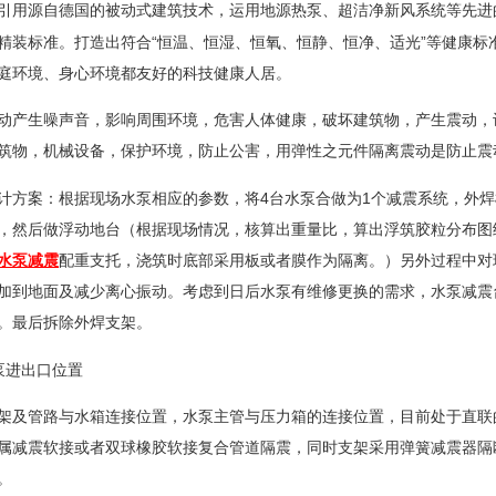
引用源自德国的被动式建筑技术，运用地源热泵、超洁净新风系统等先进
“
”
精装标准。打造出符合
恒温、恒湿、恒氧、恒静、恒净、适光
等健康标
庭环境、身心环境都友好的科技健康人居。
动产生噪声音，影响周围环境，危害人体健康，破坏建筑物，产生震动，
筑物，机械设备，保护环境，防止公害，用弹性之元件隔离震动是防止震
4
1
计方案：根据现场水泵相应的参数，将
台水泵合做为
个减震系统，外焊
，然后做浮动地台（根据现场情况，核算出重量比，算出浮筑胶粒分布图
水泵减震
配重支托，浇筑时底部采用板或者膜作为隔离。）另外过程中对
加到地面及减少离心振动。考虑到日后水泵有维修更换的需求，水泵减震
。最后拆除外焊支架。
泵进出口位置
架及管路与水箱连接位置，水泵主管与压力箱的连接位置，目前处于直联
属减震软接或者双球橡胶软接复合管道隔震，同时支架采用弹簧减震器隔
。