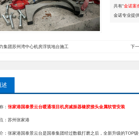
共有“
金诺案
金诺专业提
力集团苏州湾中心机房浮筑地台施工
下
概述
称：
张家港国泰景云台暖通项目机房减振器橡胶接头金属软管安装
点：
苏州张家港
TOP
介：
张家港国泰景云台是国泰集团经过数载打磨之后，全新升级的
级