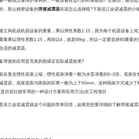
般很注重维护保养的，一般设备在运行的时候都会产生振动，振动会对
的，那么精密设备的
弹簧减震器
应该怎么选择呢?下面吴江金诺减震的小
风机或机器设备的重量，乘以弹性系数1.15，因为每个机器设备上肯
重量乘以弹性系数1.15，再除以4，就是88kg，所以一定要选择80重
合适的减震器。
弹簧的应用是否真的能保证实际减震效果?
复合惯性底座上端，惯性底座净重一般为水泵净重的5~2倍。底座在长度
减震器。底座底面与路面的距离一般为上下50mm。这种隔振方式减少
(是目前比较常用的一种设计方案和应用方法)在工程项目
吴江金诺减震就这个问题的简单回答，如果您想要详细的了解弹簧减震