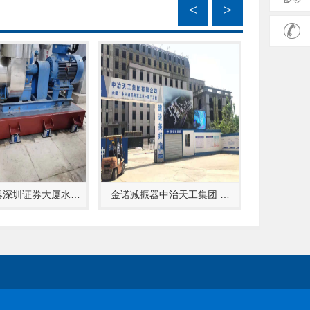
<
>
器深圳证券大厦水…
金诺减振器中治天工集团 …
金诺减振器