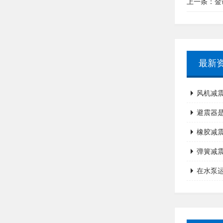
上一条：
金
最新
风机减
避震器
橡胶减
弹簧减
在水泵