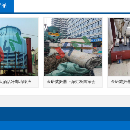
产品
大酒店冷却塔噪声…
金诺减振器上海虹桥国家会…
金诺减振