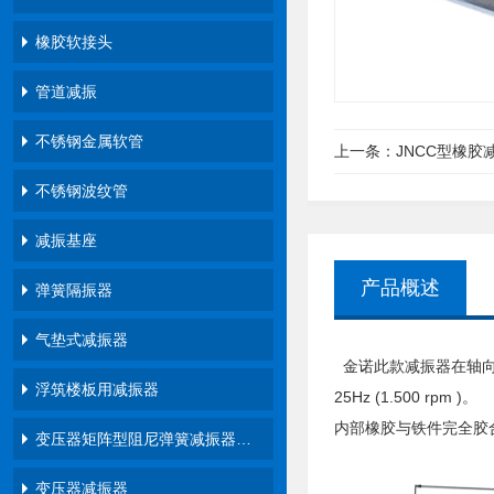
橡胶软接头
管道减振
不锈钢金属软管
上一条：
JNCC型橡胶
不锈钢波纹管
减振基座
产品概述
弹簧隔振器
气垫式减振器
金诺此款减振器在轴向
浮筑楼板用减振器
25Hz (1.500 rpm )。
内部橡胶与铁件完全胶
变压器矩阵型阻尼弹簧减振器…
变压器减振器