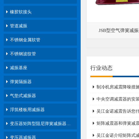
橡胶软接头
管道减振
JSB型空气弹簧减
不锈钢金属软管
不锈钢波纹管
行业动态
减振基座
弹簧隔振器
制冷机房减震降噪措
气垫式减振器
中央空调减震器的安
浮筑楼板用减振器
吴江金诺减震告诉您
矩阵减震器和弹簧减震
变压器矩阵型阻尼弹簧减振器…
吴江金诺介绍矩阵式
变压器减振器